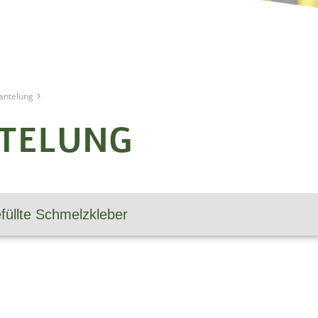
›
ntelung
TELUNG
füllte Schmelz­kleber