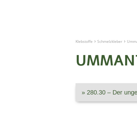
›
›
Klebstoffe
Schmelzkleber
Umma
UMMAN
» 280.30 – Der un­ge