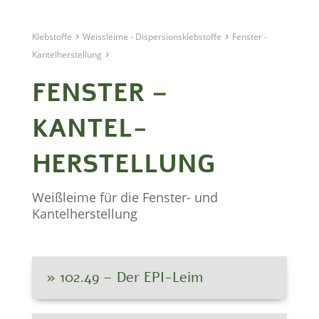
›
›
Klebstoffe
Weissleime - Dispersions­klebstoffe
Fenster -
›
Kantel­herstellung
FENSTER –
KANTEL­
HERSTELLUNG
Weißleime für die Fenster- und
Kantelherstellung
» 102.49 – Der EPI-Leim