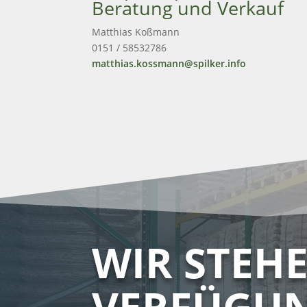
Beratung und Verkauf
Matthias Koßmann
0151 / 58532786
matthias.kossmann
@
spilker.info
WIR STEH
VERFÜGU