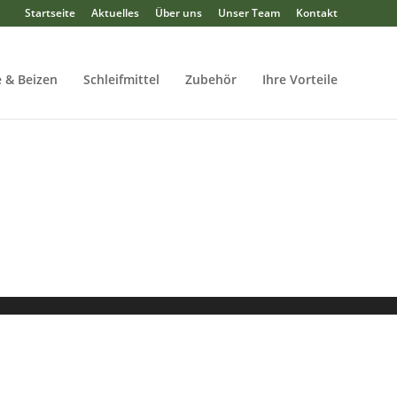
Startseite
Aktuelles
Über uns
Unser Team
Kontakt
 & Beizen
Schleifmittel
Zubehör
Ihre Vorteile