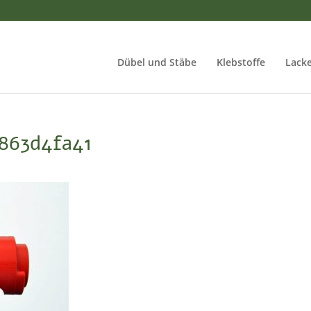
Dübel und Stäbe
Klebstoffe
Lacke
863d4fa41