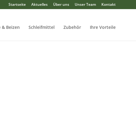
Startseite
Aktuelles
Über uns
Unser Team
Kontakt
 & Beizen
Schleifmittel
Zubehör
Ihre Vorteile