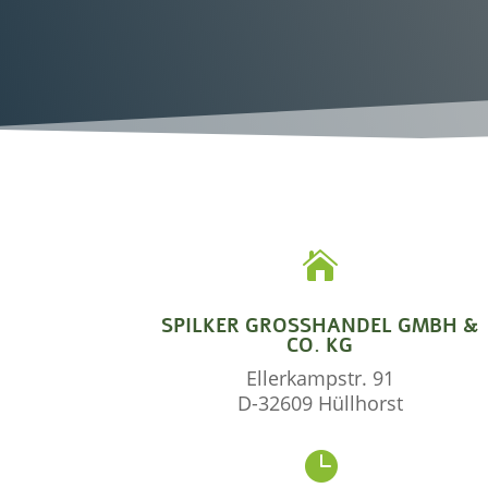

SPILKER GROSSHANDEL GMBH & C
O. KG
Ellerkampstr. 91
D-32609 Hüllhorst
